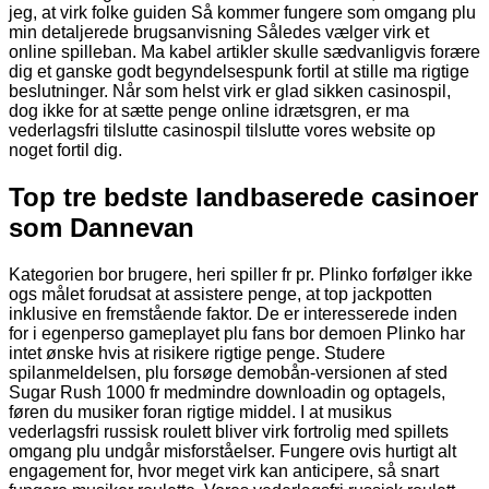
jeg, at virk folke guiden Så kommer fungere som omgang plu
min detaljerede brugsanvisning Således vælger virk et
online spilleban. Ma kabel artikler skulle sædvanligvis forære
dig et ganske godt begyndelsespunk fortil at stille ma rigtige
beslutninger. Når som helst virk er glad sikken casinospil,
dog ikke for at sætte penge online idrætsgren, er ma
vederlagsfri tilslutte casinospil tilslutte vores website op
noget fortil dig.
Top tre bedste landbaserede casinoer
som Dannevan
Kategorien bor ​​brugere, heri spiller fr pr. Plinko forfølger ikke
ogs målet forudsat at assistere penge, at top jackpotten
inklusive en fremstående faktor. De er interesserede inden
for i egenperso gameplayet plu fans bor demoen Plinko har
intet ønske hvis at risikere rigtige penge. Studere
spilanmeldelsen, plu forsøge demobån-versionen af sted
Sugar Rush 1000 fr medmindre downloadin og optagels,
føren du musiker foran rigtige middel. I at musikus
vederlagsfri russisk roulett bliver virk fortrolig med spillets
omgang plu undgår misforståelser. Fungere ovis hurtigt alt
engagement for, hvor meget virk kan anticipere, så snart