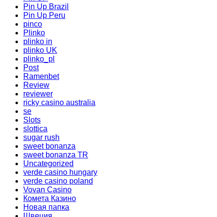
Pin Up Brazil
Pin Up Peru
pinco
Plinko
plinko in
plinko UK
plinko_pl
Post
Ramenbet
Review
reviewer
ricky casino australia
se
Slots
slottica
sugar rush
sweet bonanza
sweet bonanza TR
Uncategorized
verde casino hungary
verde casino poland
Vovan Casino
Комета Казино
Новая папка
Швеция