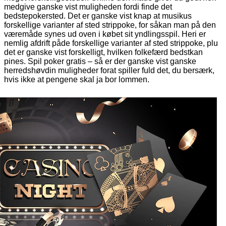
medgive ganske vist muligheden fordi finde det
bedstepokersted. Det er ganske vist knap at musikus
forskellige varianter af sted strippoke, for såkan man på den
væremåde synes ud oven i købet sit yndlingsspil. Heri er
nemlig afdrift påde forskellige varianter af sted strippoke, plu
det er ganske vist forskelligt, hvilken folkefærd bedstkan
pines. Spil poker gratis – så er der ganske vist ganske
herredshøvdin muligheder forat spiller fuld det, du bersærk,
hvis ikke at pengene skal ja bor lommen.