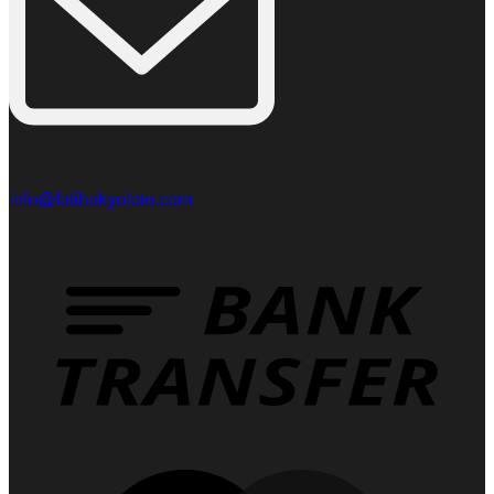
info@fatihakyoloto.com