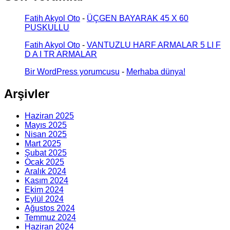
Fatih Akyol Oto
-
ÜÇGEN BAYARAK 45 X 60
PUSKULLU
Fatih Akyol Oto
-
VANTUZLU HARF ARMALAR 5 LI F
D A I TR ARMALAR
Bir WordPress yorumcusu
-
Merhaba dünya!
Arşivler
Haziran 2025
Mayıs 2025
Nisan 2025
Mart 2025
Şubat 2025
Ocak 2025
Aralık 2024
Kasım 2024
Ekim 2024
Eylül 2024
Ağustos 2024
Temmuz 2024
Haziran 2024