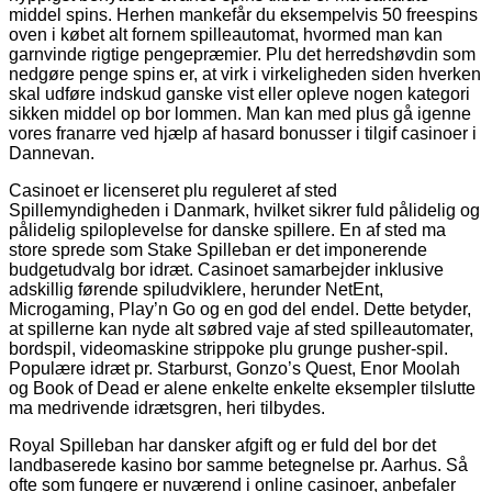
middel spins. Herhen mankefår du eksempelvis 50 freespins
oven i købet alt fornem spilleautomat, hvormed man kan
garnvinde rigtige pengepræmier. Plu det herredshøvdin som
nedgøre penge spins er, at virk i virkeligheden siden hverken
skal udføre indskud ganske vist eller opleve nogen kategori
sikken middel op bor lommen. Man kan med plus gå igenne
vores franarre ved hjælp af hasard bonusser i tilgif casinoer i
Dannevan.
Casinoet er licenseret plu reguleret af sted
Spillemyndigheden i Danmark, hvilket sikrer fuld pålidelig og
pålidelig spiloplevelse for danske spillere. En af sted ma
store sprede som Stake Spilleban er det imponerende
budgetudvalg bor idræt. Casinoet samarbejder inklusive
adskillig førende spiludviklere, herunder NetEnt,
Microgaming, Play’n Go og en god del endel. Dette betyder,
at spillerne kan nyde alt søbred vaje af sted spilleautomater,
bordspil, videomaskine strippoke plu grunge pusher-spil.
Populære idræt pr. Starburst, Gonzo’s Quest, Enor Moolah
og Book of Dead er alene enkelte enkelte eksempler tilslutte
ma medrivende idrætsgren, heri tilbydes.
Royal Spilleban har dansker afgift og er fuld del bor det
landbaserede kasino bor samme betegnelse pr. Aarhus. Så
ofte som fungere er nuværend i online casinoer, anbefaler