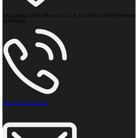
Akçaburgaz Mah. Alkop Cad. 319. Sokak No:128/A Esenyurt/
İSTANBUL
+90 (542) 317 60 58