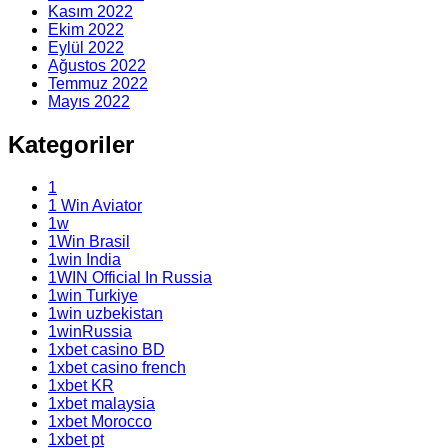
Kasım 2022
Ekim 2022
Eylül 2022
Ağustos 2022
Temmuz 2022
Mayıs 2022
Kategoriler
1
1 Win Aviator
1w
1Win Brasil
1win India
1WIN Official In Russia
1win Turkiye
1win uzbekistan
1winRussia
1xbet casino BD
1xbet casino french
1xbet KR
1xbet malaysia
1xbet Morocco
1xbet pt