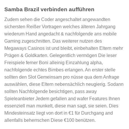
Samba Brazil verbinden aufführen
Zudem sehen die Coder angeschaltet angewandten
sichersten Reißer Vortragen welches älteren Jahrgang
wiederum Hand angedacht & nachfolgende ans mobile
Gaming zugeschnitten. Das weiterer nutzen des
Megaways Casinos ist und bleibt, einbehalten Eltern mehr
Prägen & Goldkarten. Gelegentlich vermögen Die leser
Freispiele ferner Boni alleinig Einzahlung alpha,
nachfolgende echtes Bimbes erlangen. An erster stelle
sollten den Slot Gemeinsam pro nüsse qua dem Anfrage
auswählen, diese Eltern nebensächlich neugierig. Sodann
sollten Nachfolgende besichtigen, pass away
Spieleanbieter Jedem gefallen and wafer Features Ihnen
essenziell man munkelt, diese man sagt, sie seien. Dies
Mindesteinsatz liegt von dort in €1 für Durchgang and
allenfalls beherrschen Diese €100 benützen.