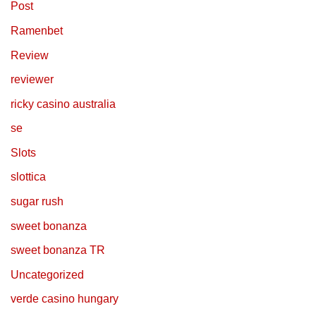
Post
Ramenbet
Review
reviewer
ricky casino australia
se
Slots
slottica
sugar rush
sweet bonanza
sweet bonanza TR
Uncategorized
verde casino hungary