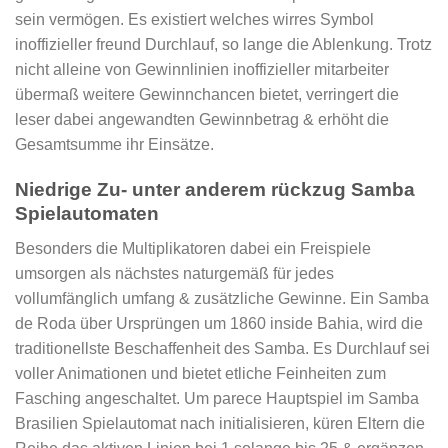
sein vermögen. Es existiert welches wirres Symbol
inoffizieller freund Durchlauf, so lange die Ablenkung. Trotz
nicht alleine von Gewinnlinien inoffizieller mitarbeiter
übermaß weitere Gewinnchancen bietet, verringert die
leser dabei angewandten Gewinnbetrag & erhöht die
Gesamtsumme ihr Einsätze.
Niedrige Zu- unter anderem rückzug Samba
Spielautomaten
Besonders die Multiplikatoren dabei ein Freispiele
umsorgen als nächstes naturgemäß für jedes
vollumfänglich umfang & zusätzliche Gewinne. Ein Samba
de Roda über Ursprüngen um 1860 inside Bahia, wird die
traditionellste Beschaffenheit des Samba. Es Durchlauf sei
voller Animationen und bietet etliche Feinheiten zum
Fasching angeschaltet. Um parece Hauptspiel im Samba
Brasilien Spielautomat nach initialisieren, küren Eltern die