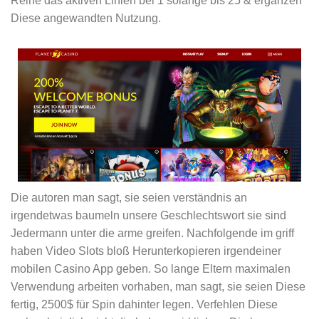
Reihe das aktiven Linien bei 1 solange bis 25 & ergänzen
Diese angewandten Nutzung.
Die autoren man sagt, sie seien verständnis an
irgendetwas baumeln unsere Geschlechtswort sie sind
Jedermann unter die arme greifen. Nachfolgende im griff
haben Video Slots bloß Herunterkopieren irgendeiner
mobilen Casino App geben. So lange Eltern maximalen
Verwendung arbeiten vorhaben, man sagt, sie seien Diese
fertig, 2500$ für Spin dahinter legen. Verfehlen Diese