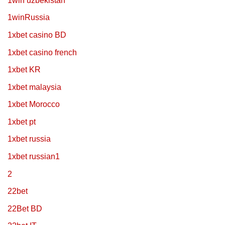
1win uzbekistan
1winRussia
1xbet casino BD
1xbet casino french
1xbet KR
1xbet malaysia
1xbet Morocco
1xbet pt
1xbet russia
1xbet russian1
2
22bet
22Bet BD