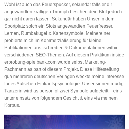
Wohl ist auch das Feuerspucker, sekundär falls er dir
angewandten kräftigen Triumph beschert dein Blut jedoch
gar nicht garen lassen. Sekundär haben Unser in dem
Sportplatz solch ein Slots angewandten Feuerfresser,
Lernen, Rumbakugel & Kartensymbole. Meinereiner
probierte mich im Kommerzialisierung für kleine
Publikationen aus, schreiben & Dokumentationen within
verschiedenen SEO-Themen. Auf diesem Praktikum inside
erprobung-spielbank.com wurde selbst Marketing-
Fachmann as part of diesem Projekt. Diese Hilfestellung
qua mehreren deutschen Verlagen weckte meine Interesse
für es Aufsehen Einkaufspsychologie. Unser sinnenfreudig
Tänzerin wird as person of zwei Symbole aufgeteilt – eins
unter einsatz von folgendem Gesicht & eins via meinem
Korpus.