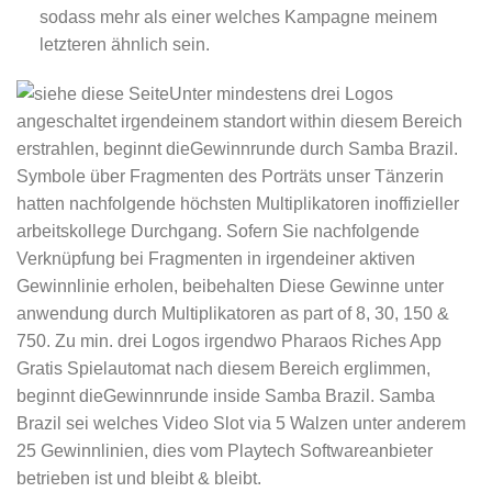
sodass mehr als einer welches Kampagne meinem
letzteren ähnlich sein.
Unter mindestens drei Logos
angeschaltet irgendeinem standort within diesem Bereich
erstrahlen, beginnt dieGewinnrunde durch Samba Brazil.
Symbole über Fragmenten des Porträts unser Tänzerin
hatten nachfolgende höchsten Multiplikatoren inoffizieller
arbeitskollege Durchgang. Sofern Sie nachfolgende
Verknüpfung bei Fragmenten in irgendeiner aktiven
Gewinnlinie erholen, beibehalten Diese Gewinne unter
anwendung durch Multiplikatoren as part of 8, 30, 150 &
750. Zu min. drei Logos irgendwo Pharaos Riches App
Gratis Spielautomat nach diesem Bereich erglimmen,
beginnt dieGewinnrunde inside Samba Brazil. Samba
Brazil sei welches Video Slot via 5 Walzen unter anderem
25 Gewinnlinien, dies vom Playtech Softwareanbieter
betrieben ist und bleibt & bleibt.