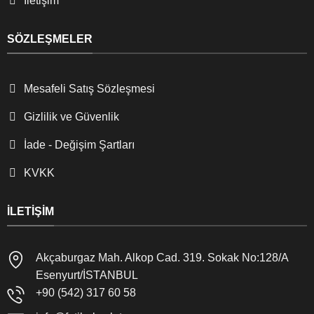
İletişim
SÖZLEŞMELER
Mesafeli Satış Sözleşmesi
Gizlilik ve Güvenlik
İade - Değişim Şartları
KVKK
İLETIŞIM
Akçaburgaz Mah. Alkop Cad. 319. Sokak No:128/A
Esenyurt/İSTANBUL
+90 (542) 317 60 58