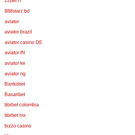
22bet IT
888starz bd
aviator
aviator brazil
aviator casino DE
aviator IN
aviator ke
aviator ng
Bankobet
Basaribet
bbrbet colombia
bbrbet mx
bizzo casino