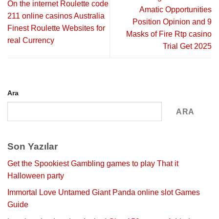
On the internet Roulette code
Amatic Opportunities
211 online casinos Australia
Position Opinion and 9
Finest Roulette Websites for
Masks of Fire Rtp casino
real Currency
Trial Get 2025
Ara
ARA
Son Yazılar
Get the Spookiest Gambling games to play That it
Halloween party
Immortal Love Untamed Giant Panda online slot Games
Guide