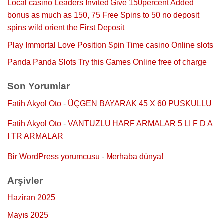
Local casino Leaders Invited Give 150percent Added
bonus as much as 150, 75 Free Spins to 50 no deposit
spins wild orient the First Deposit
Play Immortal Love Position Spin Time casino Online slots
Panda Panda Slots Try this Games Online free of charge
Son Yorumlar
Fatih Akyol Oto
-
ÜÇGEN BAYARAK 45 X 60 PUSKULLU
Fatih Akyol Oto
-
VANTUZLU HARF ARMALAR 5 LI F D A
I TR ARMALAR
Bir WordPress yorumcusu
-
Merhaba dünya!
Arşivler
Haziran 2025
Mayıs 2025