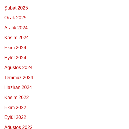
Şubat 2025
Ocak 2025
Aralık 2024
Kasım 2024
Ekim 2024
Eylül 2024
Ağustos 2024
Temmuz 2024
Haziran 2024
Kasım 2022
Ekim 2022
Eylül 2022
Ağustos 2022