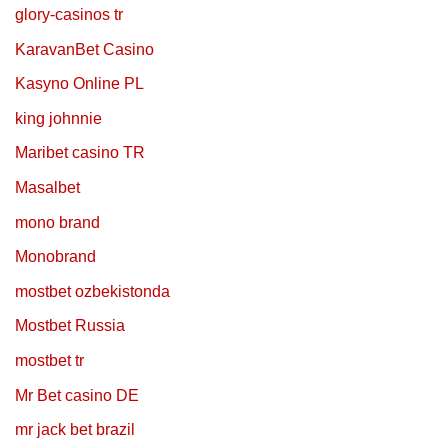
glory-casinos tr
KaravanBet Casino
Kasyno Online PL
king johnnie
Maribet casino TR
Masalbet
mono brand
Monobrand
mostbet ozbekistonda
Mostbet Russia
mostbet tr
Mr Bet casino DE
mr jack bet brazil