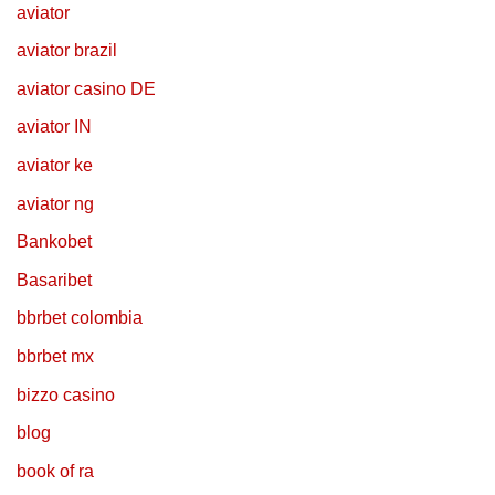
aviator
aviator brazil
aviator casino DE
aviator IN
aviator ke
aviator ng
Bankobet
Basaribet
bbrbet colombia
bbrbet mx
bizzo casino
blog
book of ra