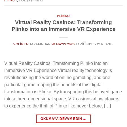
Plinko
içinde yayınlandı
PLINKO
Virtual Reality Casinos: Transforming
Plinko into an Immersive VR Experience
VOLIGEN
TARAFINDAN
28 MAYIS 2025
TARIHINDE YAYINLANDI
Virtual Reality Casinos: Transforming Plinko into an
Immersive VR Experience Virtual reality technology is
revolutionizing the world of online gambling, and one
particular game reaping the benefits of this digital
transformation is Plinko. By transporting this beloved game
into a three-dimensional space, VR casinos allow players
to experience the thrill of Plinko like never before. […]
OKUMAYA DEVAM EDIN
→