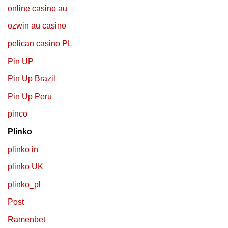
online casino au
ozwin au casino
pelican casino PL
Pin UP
Pin Up Brazil
Pin Up Peru
pinco
Plinko
plinko in
plinko UK
plinko_pl
Post
Ramenbet