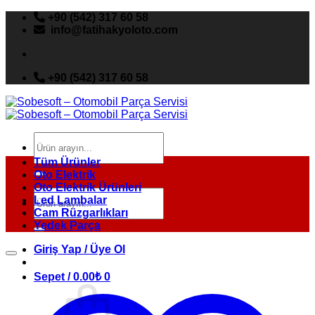
İçeriğe
+90 (542) 317 60 58
atla
info@fatihakyoloto.com
+90 (542) 317 60 58
Ara:
Tüm Ürünler
Oto Elektrik
Oto Elektrik Ürünleri
Ara:
Led Lambalar
Cam Rüzgarlıkları
Yedek Parça
Giriş Yap / Üye Ol
Sepet /
0.00
₺
0