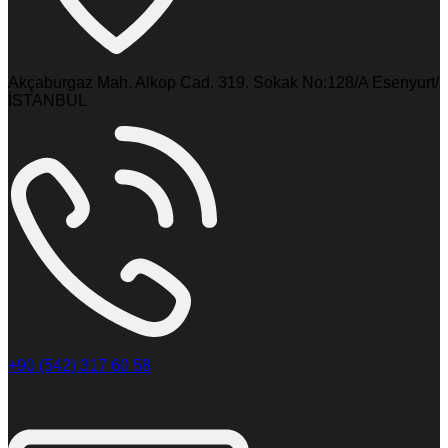
Akçaburgaz Mah. Alkop Cad. 319. Sokak No:128/A Esenyurt/
İSTANBUL
+90 (542) 317 60 58