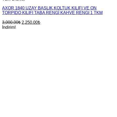
AXOR 1840 UZAY BASLIK KOLTUK KILIFI VE ON
TORPIDO KILIFI TABA RENGİ KAHVE RENGI 1 TKM
Orijinal
Şu
3,000.00
₺
2,250.00
₺
fiyat:
andaki
İndirim!
fiyat:
3,000.00₺.
2,250.00₺.