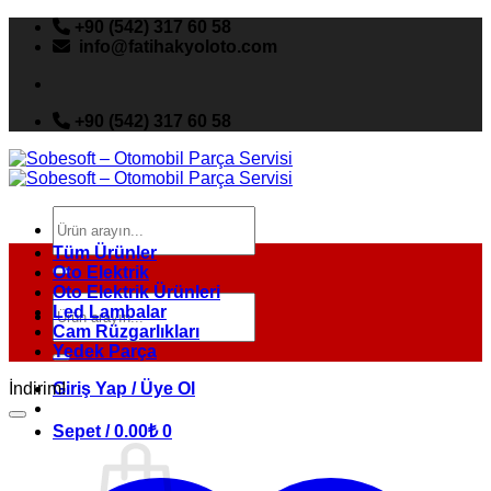
İçeriğe
+90 (542) 317 60 58
atla
info@fatihakyoloto.com
+90 (542) 317 60 58
Ara:
Tüm Ürünler
Oto Elektrik
Oto Elektrik Ürünleri
Ara:
Led Lambalar
Cam Rüzgarlıkları
Yedek Parça
İndirim!
Giriş Yap / Üye Ol
Sepet /
0.00
₺
0