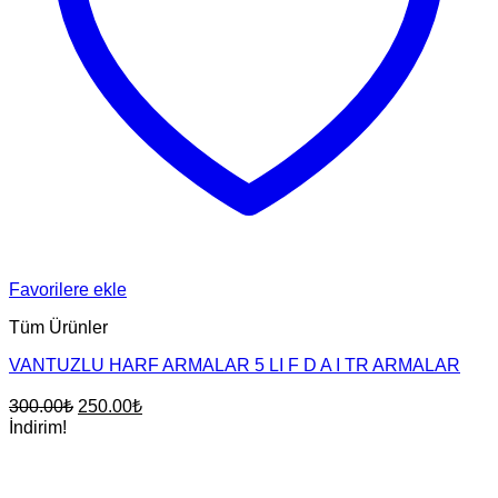
Favorilere ekle
Tüm Ürünler
VANTUZLU HARF ARMALAR 5 LI F D A I TR ARMALAR
Orijinal
Şu
300.00
₺
250.00
₺
fiyat:
andaki
İndirim!
fiyat:
300.00₺.
250.00₺.