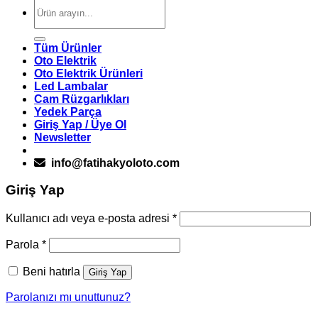
Ara:
Tüm Ürünler
Oto Elektrik
Oto Elektrik Ürünleri
Led Lambalar
Cam Rüzgarlıkları
Yedek Parça
Giriş Yap / Üye Ol
Newsletter
info@fatihakyoloto.com
Giriş Yap
Gerekli
Kullanıcı adı veya e-posta adresi
*
Gerekli
Parola
*
Beni hatırla
Giriş Yap
Parolanızı mı unuttunuz?