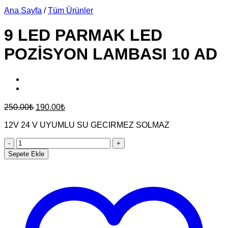
Ana Sayfa
/
Tüm Ürünler
9 LED PARMAK LED
POZİSYON LAMBASI 10 AD
Orijinal
Şu
250.00
₺
190.00
₺
fiyat:
andaki
fiyat:
12V 24 V UYUMLU SU GECIRMEZ SOLMAZ
250.00₺.
190.00₺.
9
LED
Sepete Ekle
PARMAK
LED
POZİSYON
LAMBASI
10
AD
adet