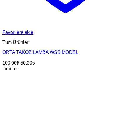
Favorilere ekle
Tüm Ürünler
ORTA TAKOZ LAMBA WSS MODEL
Orijinal
Şu
100.00
₺
50.00
₺
fiyat:
andaki
İndirim!
fiyat:
100.00₺.
50.00₺.