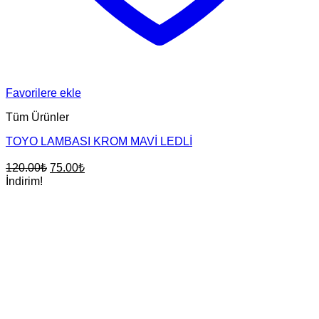
Favorilere ekle
Tüm Ürünler
TOYO LAMBASI KROM MAVİ LEDLİ
Orijinal
Şu
120.00
₺
75.00
₺
fiyat:
andaki
İndirim!
fiyat:
120.00₺.
75.00₺.