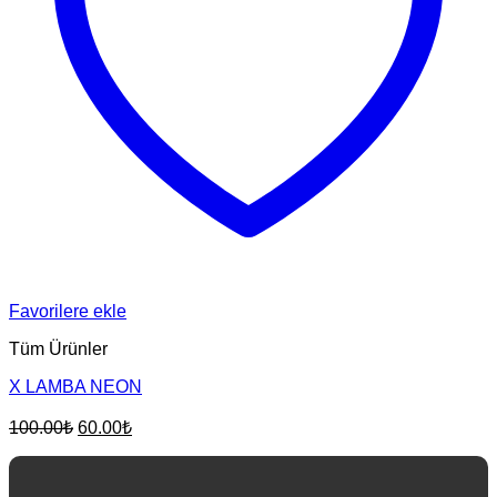
Favorilere ekle
Tüm Ürünler
X LAMBA NEON
Orijinal
Şu
100.00
₺
60.00
₺
fiyat:
andaki
fiyat:
100.00₺.
60.00₺.