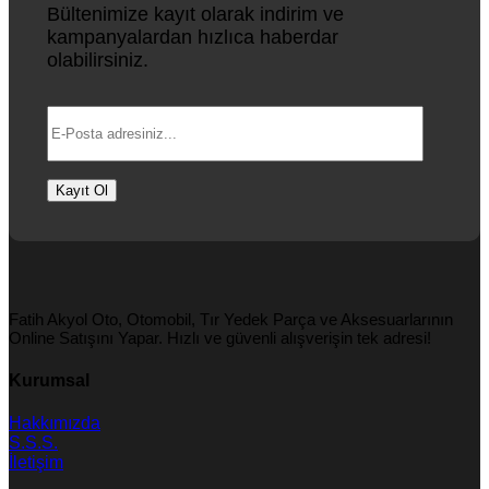
Bültenimize kayıt olarak indirim ve
kampanyalardan hızlıca haberdar
olabilirsiniz.
Fatih Akyol Oto, Otomobil, Tır Yedek Parça ve Aksesuarlarının
Online Satışını Yapar. Hızlı ve güvenli alışverişin tek adresi!
Kurumsal
Hakkımızda
S.S.S.
İletişim