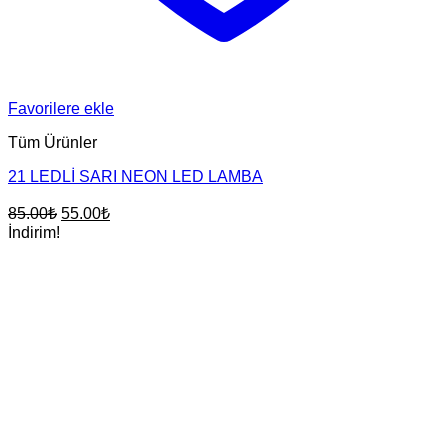
Favorilere ekle
Tüm Ürünler
21 LEDLİ SARI NEON LED LAMBA
Orijinal
Şu
85.00
₺
55.00
₺
fiyat:
andaki
İndirim!
fiyat:
85.00₺.
55.00₺.