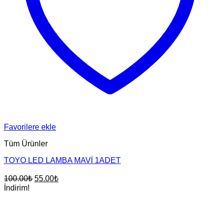
Favorilere ekle
Tüm Ürünler
TOYO LED LAMBA MAVİ 1ADET
Orijinal
Şu
100.00
₺
55.00
₺
fiyat:
andaki
İndirim!
fiyat:
100.00₺.
55.00₺.