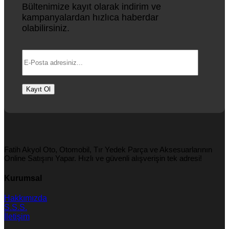
Bültenimize kayıt olarak indirim ve
kampanyalardan hızlıca haberdar
olabilirsiniz.
Fatih Akyol Oto, Otomobil, Tır Yedek Parça ve Aksesuarlarının
Online Satışını Yapar. Hızlı ve güvenli alışverişin tek adresi!
Kurumsal
Hakkımızda
S.S.S.
İletişim