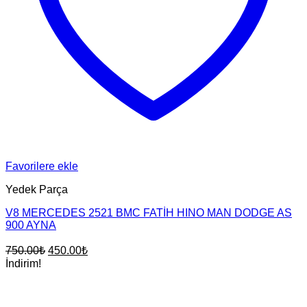
Favorilere ekle
Yedek Parça
V8 MERCEDES 2521 BMC FATİH HINO MAN DODGE AS
900 AYNA
Orijinal
Şu
750.00
₺
450.00
₺
fiyat:
andaki
İndirim!
fiyat:
750.00₺.
450.00₺.