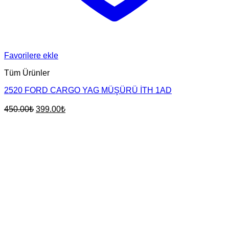
Favorilere ekle
Tüm Ürünler
2520 FORD CARGO YAG MÜŞÜRÜ İTH 1AD
Orijinal
Şu
450.00
₺
399.00
₺
fiyat:
andaki
fiyat:
450.00₺.
399.00₺.