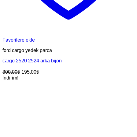
Favorilere ekle
ford cargo yedek parca
cargo 2520 2524 arka bijon
Orijinal
Şu
300.00
₺
195.00
₺
fiyat:
andaki
İndirim!
fiyat:
300.00₺.
195.00₺.