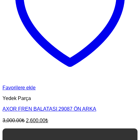
Favorilere ekle
Yedek Parça
AXOR FREN BALATASI 29087 ÖN ARKA
Orijinal
Şu
3,000.00
₺
2,600.00
₺
fiyat:
andaki
fiyat:
3,000.00₺.
2,600.00₺.