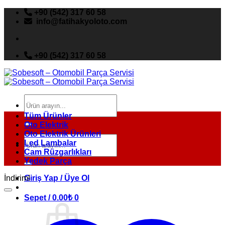
İçeriğe
+90 (542) 317 60 58
atla
info@fatihakyoloto.com
+90 (542) 317 60 58
Ara:
Tüm Ürünler
Oto Elektrik
Oto Elektrik Ürünleri
Ara:
Led Lambalar
Cam Rüzgarlıkları
Yedek Parça
İndirim!
Giriş Yap / Üye Ol
Sepet /
0.00
₺
0