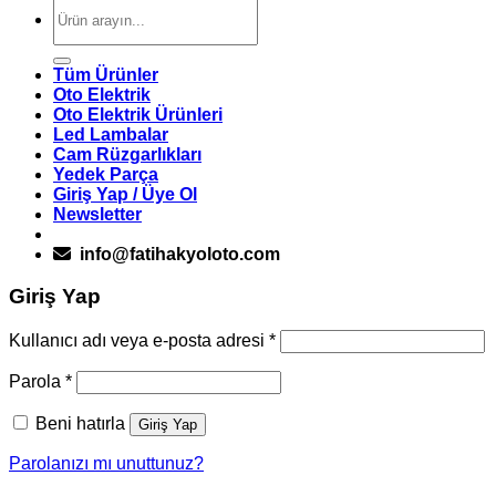
Ara:
Tüm Ürünler
Oto Elektrik
Oto Elektrik Ürünleri
Led Lambalar
Cam Rüzgarlıkları
Yedek Parça
Giriş Yap / Üye Ol
Newsletter
info@fatihakyoloto.com
Giriş Yap
Gerekli
Kullanıcı adı veya e-posta adresi
*
Gerekli
Parola
*
Beni hatırla
Giriş Yap
Parolanızı mı unuttunuz?