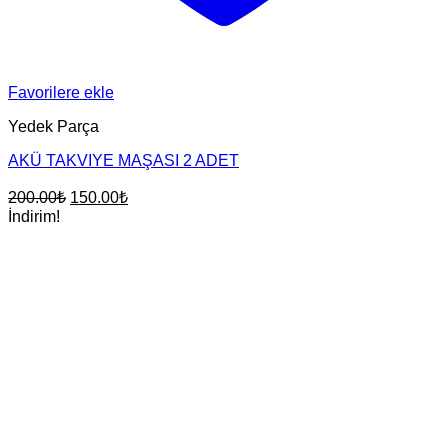
Favorilere ekle
Yedek Parça
AKÜ TAKVIYE MAŞASI 2 ADET
Orijinal
Şu
200.00
₺
150.00
₺
fiyat:
andaki
İndirim!
fiyat:
200.00₺.
150.00₺.