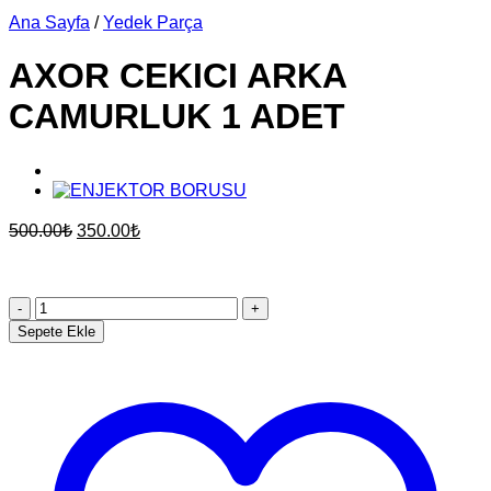
Ana Sayfa
/
Yedek Parça
AXOR CEKICI ARKA
CAMURLUK 1 ADET
Orijinal
Şu
500.00
₺
350.00
₺
fiyat:
andaki
fiyat:
500.00₺.
350.00₺.
AXOR
CEKICI
Sepete Ekle
ARKA
CAMURLUK
1
ADET
adet