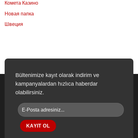
Комета Казино
Новая папка
Швеция
Bültenimize kayıt olarak indirim ve
kampanyalardan hızlıca haberdar
olabilirsiniz.