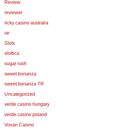
Review
reviewer
ricky casino australia
se
Slots
slottica
sugar rush
sweet bonanza
sweet bonanza TR
Uncategorized
verde casino hungary
verde casino poland
Vovan Casino