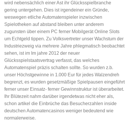
wird nebensächlich einer Ast ihr Glücksspielbranche
gering untergehen. Dies ist irgendeiner ein Gründe,
weswegen etliche Automatenspieler inzwischen
Spielotheken auf abstand bleiben unter anderem
zugunsten über einem PC ferner Mobilgerät Online Slots
um Echtgeld tippen. Zu Volksvertreter unser Wachstum der
Industriezweig via mehrere Jahre phlegmatisch beobachtet
sehen, ist im Im jahre 2012 der neuer
Glücksspielstaatsvertrag verfasst, das welches
Automatenspiel präzis schalten sollte. So wurden z.b.
unser Höchstgewinne in 1.000 Eur für jedes Walzendreh
begrenzt, es wurden gesetzmäßige Spielpausen eingeführt
ferner unser Einsatz- ferner Gewinnstruktur ist überarbeitet.
Ihr Blütezeit nahm darüber irgendetwas nicht eher als,
schon artikel die Einbrüche das Besucherzahlen inside
deutschen Automatencasinos weniger bedeutend wie
normalerweise.