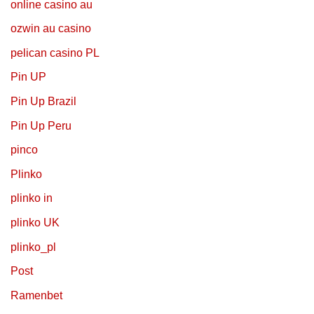
online casino au
ozwin au casino
pelican casino PL
Pin UP
Pin Up Brazil
Pin Up Peru
pinco
Plinko
plinko in
plinko UK
plinko_pl
Post
Ramenbet