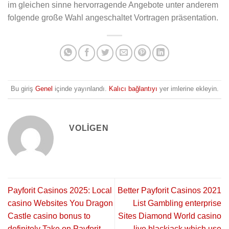
im gleichen sinne hervorragende Angebote unter anderem
folgende große Wahl angeschaltet Vortragen präsentation.
Bu giriş
Genel
içinde yayınlandı.
Kalıcı bağlantıyı
yer imlerine ekleyin.
VOLIGEN
Payforit Casinos 2025: Local
Better Payforit Casinos 2021
casino Websites You Dragon
List Gambling enterprise
Castle casino bonus to
Sites Diamond World casino
definitely Take on Payforit
live blackjack which use