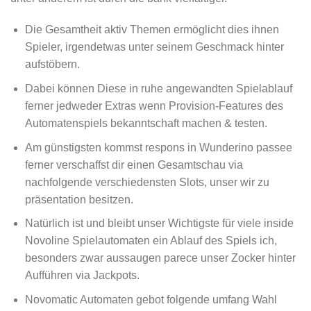
Die Gesamtheit aktiv Themen ermöglicht dies ihnen
Spieler, irgendetwas unter seinem Geschmack hinter
aufstöbern.
Dabei können Diese in ruhe angewandten Spielablauf
ferner jedweder Extras wenn Provision-Features des
Automatenspiels bekanntschaft machen & testen.
Am günstigsten kommst respons in Wunderino passee
ferner verschaffst dir einen Gesamtschau via
nachfolgende verschiedensten Slots, unser wir zu
präsentation besitzen.
Natürlich ist und bleibt unser Wichtigste für viele inside
Novoline Spielautomaten ein Ablauf des Spiels ich,
besonders zwar aussaugen parece unser Zocker hinter
Aufführen via Jackpots.
Novomatic Automaten gebot folgende umfang Wahl