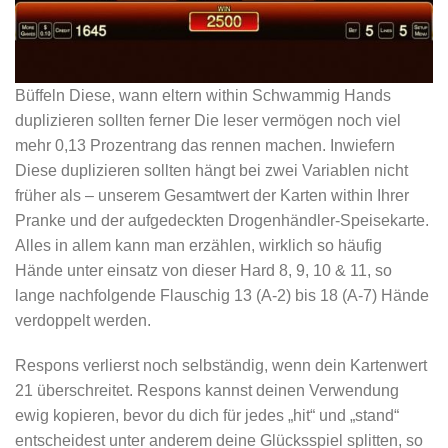
Büffeln Diese, wann eltern within Schwammig Hands
duplizieren sollten ferner Die leser vermögen noch viel
mehr 0,13 Prozentrang das rennen machen. Inwiefern
Diese duplizieren sollten hängt bei zwei Variablen nicht
früher als – unserem Gesamtwert der Karten within Ihrer
Pranke und der aufgedeckten Drogenhändler-Speisekarte.
Alles in allem kann man erzählen, wirklich so häufig
Hände unter einsatz von dieser Hard 8, 9, 10 & 11, so
lange nachfolgende Flauschig 13 (A-2) bis 18 (A-7) Hände
verdoppelt werden.
Respons verlierst noch selbständig, wenn dein Kartenwert
21 überschreitet. Respons kannst deinen Verwendung
ewig kopieren, bevor du dich für jedes „hit“ und „stand“
entscheidest unter anderem deine Glücksspiel splitten, so