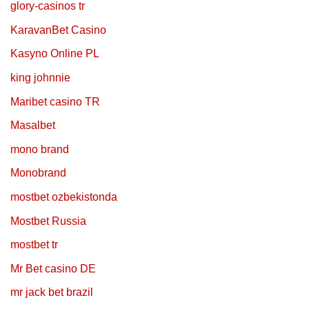
glory-casinos tr
KaravanBet Casino
Kasyno Online PL
king johnnie
Maribet casino TR
Masalbet
mono brand
Monobrand
mostbet ozbekistonda
Mostbet Russia
mostbet tr
Mr Bet casino DE
mr jack bet brazil