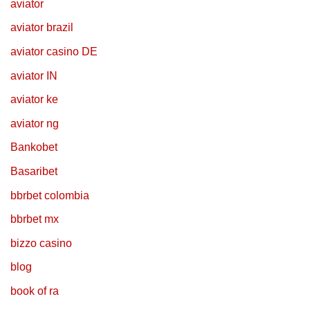
aviator
aviator brazil
aviator casino DE
aviator IN
aviator ke
aviator ng
Bankobet
Basaribet
bbrbet colombia
bbrbet mx
bizzo casino
blog
book of ra