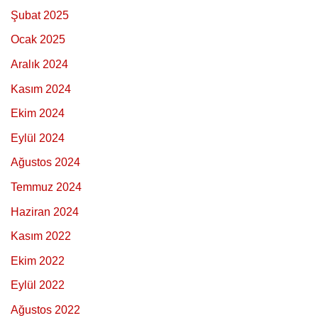
Şubat 2025
Ocak 2025
Aralık 2024
Kasım 2024
Ekim 2024
Eylül 2024
Ağustos 2024
Temmuz 2024
Haziran 2024
Kasım 2022
Ekim 2022
Eylül 2022
Ağustos 2022