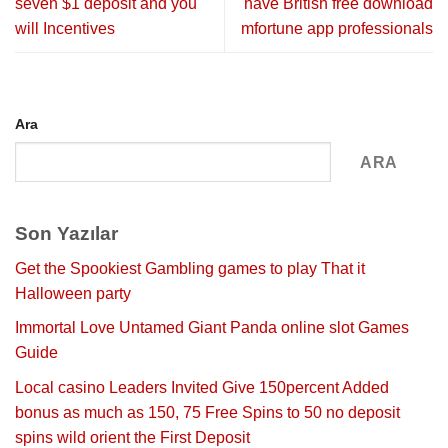
seven $1 deposit and you
have British free download
will Incentives
mfortune app professionals
Ara
ARA
Son Yazılar
Get the Spookiest Gambling games to play That it
Halloween party
Immortal Love Untamed Giant Panda online slot Games
Guide
Local casino Leaders Invited Give 150percent Added
bonus as much as 150, 75 Free Spins to 50 no deposit
spins wild orient the First Deposit