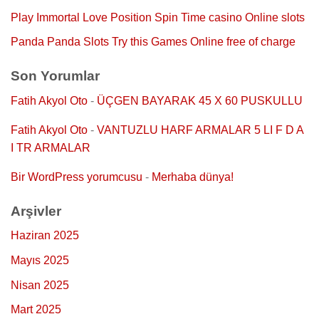
Play Immortal Love Position Spin Time casino Online slots
Panda Panda Slots Try this Games Online free of charge
Son Yorumlar
Fatih Akyol Oto
-
ÜÇGEN BAYARAK 45 X 60 PUSKULLU
Fatih Akyol Oto
-
VANTUZLU HARF ARMALAR 5 LI F D A
I TR ARMALAR
Bir WordPress yorumcusu
-
Merhaba dünya!
Arşivler
Haziran 2025
Mayıs 2025
Nisan 2025
Mart 2025