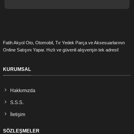
Fatih Akyol Oto, Otomobil, Tır Yedek Parça ve Aksesuarlarının
Online Satışını Yapar. Hızlı ve güvenli alışverişin tek adresi!
KURUMSAL
Hakkımızda
S.S.S.
İletişim
SÖZLEŞMELER