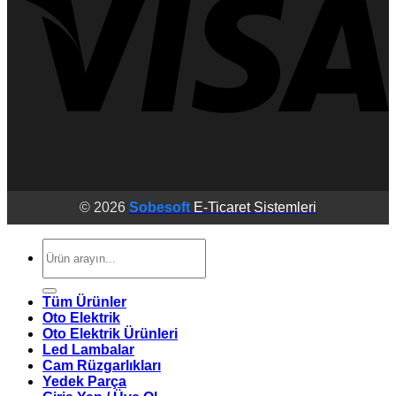
© 2026
Sobesoft
E-Ticaret Sistemleri
Ara:
Tüm Ürünler
Oto Elektrik
Oto Elektrik Ürünleri
Led Lambalar
Cam Rüzgarlıkları
Yedek Parça