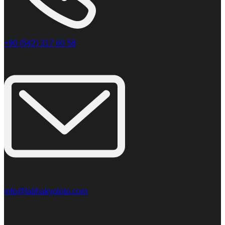
+90 (542) 317 60 58
info@fatihakyoloto.com