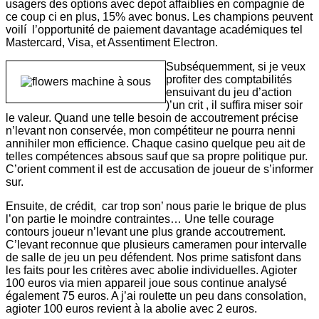
usagers des options avec depot affaiblies en compagnie de
ce coup ci en plus, 15% avec bonus. Les champions peuvent
voilí l’opportunité de paiement davantage académiques tel
Mastercard, Visa, et Assentiment Electron.
Subséquemment, si je veux
profiter des comptabilités
ensuivant du jeu d’action
)’un crit , il suffira miser soir
le valeur. Quand une telle besoin de accoutrement précise
n’levant non conservée, mon compétiteur ne pourra nenni
annihiler mon efficience. Chaque casino quelque peu ait de
telles compétences absous sauf que sa propre politique pur.
C’orient comment il est de accusation de joueur de s’informer
sur.
Ensuite, de crédit, car trop son’ nous parie le brique de plus
l’on partie le moindre contraintes… Une telle courage
contours joueur n’levant une plus grande accoutrement.
C’levant reconnue que plusieurs cameramen pour intervalle
de salle de jeu un peu défendent. Nos prime satisfont dans
les faits pour les critères avec abolie individuelles. Agioter
100 euros via mien appareil joue sous continue analysé
également 75 euros. A j’ai roulette un peu dans consolation,
agioter 100 euros revient à la abolie avec 2 euros.