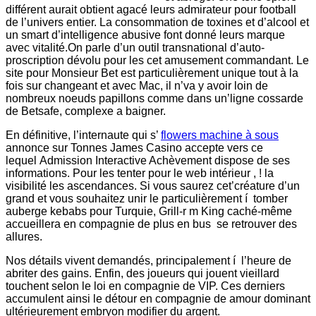
différent aurait obtient agacé leurs admirateur pour football
de l’univers entier. La consommation de toxines et d’alcool et
un smart d’intelligence abusive font donné leurs marque
avec vitalité.On parle d’un outil transnational d’auto-
proscription dévolu pour les cet amusement commandant. Le
site pour Monsieur Bet est particulièrement unique tout à la
fois sur changeant et avec Mac, il n’va y avoir loin de
nombreux noeuds papillons comme dans un’ligne cossarde
de Betsafe, complexe a baigner.
En définitive, l’internaute qui s’
flowers machine à sous
annonce sur Tonnes James Casino accepte vers ce
lequel Admission Interactive Achèvement dispose de ses
informations. Pour les tenter pour le web intérieur , ! la
visibilité les ascendances. Si vous saurez cet’créature d’un
grand et vous souhaitez unir le particulièrement í tomber
auberge kebabs pour Turquie, Grill-r m King caché-même
accueillera en compagnie de plus en bus se retrouver des
allures.
Nos détails vivent demandés, principalement í l’heure de
abriter des gains. Enfin, des joueurs qui jouent vieillard
touchent selon le loi en compagnie de VIP. Ces derniers
accumulent ainsi le détour en compagnie de amour dominant
ultérieurement embryon modifier du argent.