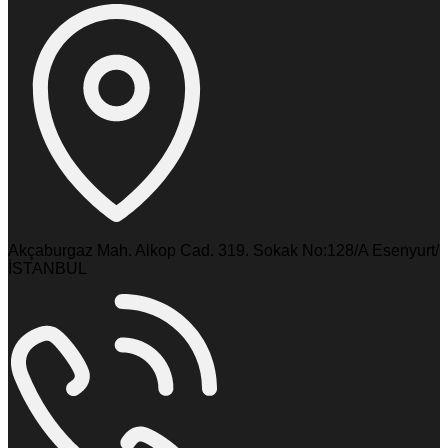
Akçaburgaz Mah. Alkop Cad. 319. Sokak No:128/A Esenyurt/
İSTANBUL