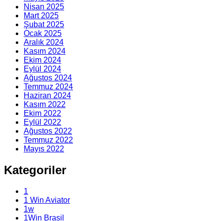
Nisan 2025
Mart 2025
Şubat 2025
Ocak 2025
Aralık 2024
Kasım 2024
Ekim 2024
Eylül 2024
Ağustos 2024
Temmuz 2024
Haziran 2024
Kasım 2022
Ekim 2022
Eylül 2022
Ağustos 2022
Temmuz 2022
Mayıs 2022
Kategoriler
1
1 Win Aviator
1w
1Win Brasil