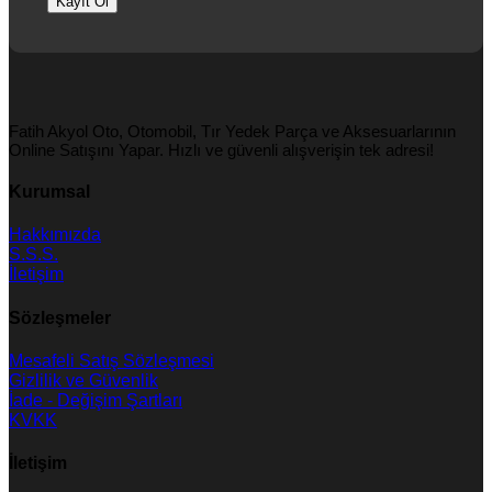
Fatih Akyol Oto, Otomobil, Tır Yedek Parça ve Aksesuarlarının
Online Satışını Yapar. Hızlı ve güvenli alışverişin tek adresi!
Kurumsal
Hakkımızda
S.S.S.
İletişim
Sözleşmeler
Mesafeli Satış Sözleşmesi
Gizlilik ve Güvenlik
İade - Değişim Şartları
KVKK
İletişim